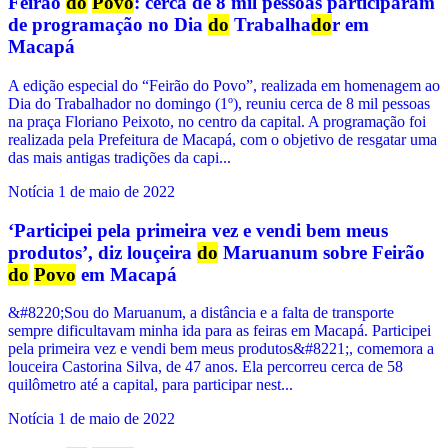
Feirão
do
Povo
: cerca de 8 mil pessoas participaram
de programação no Dia
do
Trabalha
do
r em
Macapá
A edição especial do “Feirão do Povo”, realizada em homenagem ao
Dia do Trabalhador no domingo (1º), reuniu cerca de 8 mil pessoas
na praça Floriano Peixoto, no centro da capital. A programação foi
realizada pela Prefeitura de Macapá, com o objetivo de resgatar uma
das mais antigas tradições da capi...
Notícia
1 de maio de 2022
‘Participei pela primeira vez e vendi bem meus
produtos’, diz louçeira
do
Maruanum sobre Feirão
do
Povo
em Macapá
&#8220;Sou do Maruanum, a distância e a falta de transporte
sempre dificultavam minha ida para as feiras em Macapá. Participei
pela primeira vez e vendi bem meus produtos&#8221;, comemora a
louceira Castorina Silva, de 47 anos. Ela percorreu cerca de 58
quilômetro até a capital, para participar nest...
Notícia
1 de maio de 2022