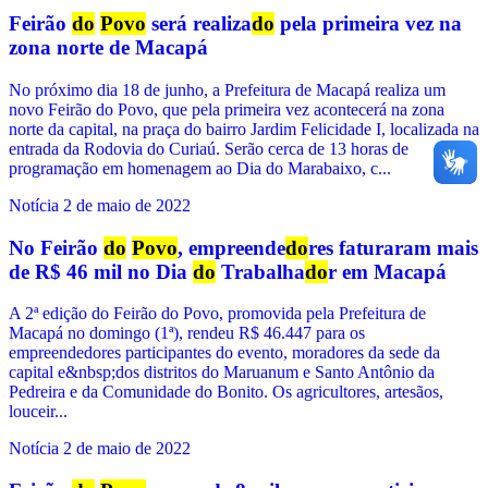
Feirão
do
Povo
será realiza
do
pela primeira vez na
zona norte de Macapá
No próximo dia 18 de junho, a Prefeitura de Macapá realiza um
novo Feirão do Povo, que pela primeira vez acontecerá na zona
norte da capital, na praça do bairro Jardim Felicidade I, localizada na
entrada da Rodovia do Curiaú. Serão cerca de 13 horas de
programação em homenagem ao Dia do Marabaixo, c...
Notícia
2 de maio de 2022
No Feirão
do
Povo
, empreende
do
res faturaram mais
de R$ 46 mil no Dia
do
Trabalha
do
r em Macapá
A 2ª edição do Feirão do Povo, promovida pela Prefeitura de
Macapá no domingo (1ª), rendeu R$ 46.447 para os
empreendedores participantes do evento, moradores da sede da
capital e&nbsp;dos distritos do Maruanum e Santo Antônio da
Pedreira e da Comunidade do Bonito. Os agricultores, artesãos,
louceir...
Notícia
2 de maio de 2022