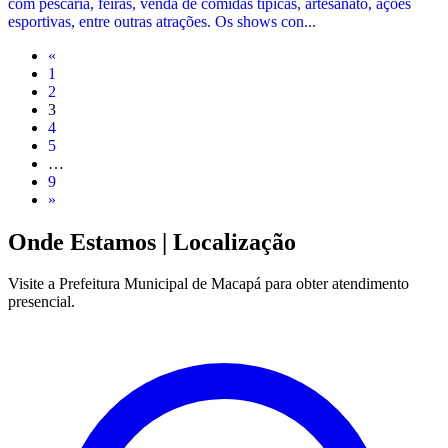
com pescaria, feiras, venda de comidas típicas, artesanato, ações
esportivas, entre outras atrações. Os shows con...
«
1
2
3
4
5
…
9
»
Onde Estamos
| Localização
Visite a Prefeitura Municipal de Macapá para obter atendimento
presencial.
Leaflet
|
©
OpenStreetMap
contributors
+
−