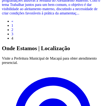
programações alusivas à Semana do Aleitamento Materno. Com o
tema Trabalhar juntos para um bem comum, o objetivo é dar
visibilidade ao aleitamento materno, discutindo a necessidade de
criar condições favoráveis à prática da amamentaç...
«
1
2
3
4
Onde Estamos
| Localização
Visite a Prefeitura Municipal de Macapá para obter atendimento
presencial.
Leaflet
|
©
OpenStreetMap
contributors
+
−