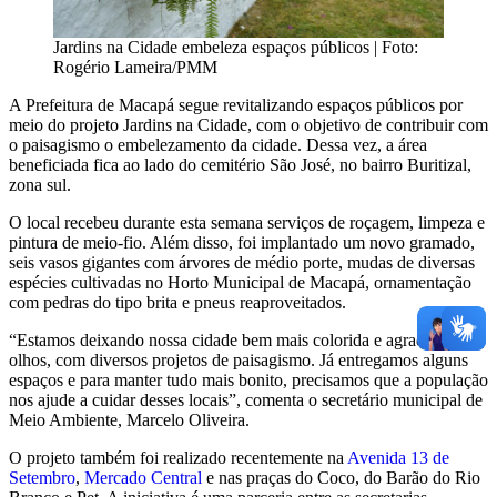
Jardins na Cidade embeleza espaços públicos | Foto:
Rogério Lameira/PMM
A Prefeitura de Macapá segue revitalizando espaços públicos por
meio do projeto Jardins na Cidade, com o objetivo de contribuir com
o paisagismo o embelezamento da cidade. Dessa vez, a área
beneficiada fica ao lado do cemitério São José, no bairro Buritizal,
zona sul.
O local recebeu durante esta semana serviços de roçagem, limpeza e
pintura de meio-fio. Além disso, foi implantado um novo gramado,
seis vasos gigantes com árvores de médio porte, mudas de diversas
espécies cultivadas no Horto Municipal de Macapá, ornamentação
com pedras do tipo brita e pneus reaproveitados.
“Estamos deixando nossa cidade bem mais colorida e agradável aos
olhos, com diversos projetos de paisagismo. Já entregamos alguns
espaços e para manter tudo mais bonito, precisamos que a população
nos ajude a cuidar desses locais”, comenta o secretário municipal de
Meio Ambiente, Marcelo Oliveira.
O projeto também foi realizado recentemente na
Avenida 13 de
Setembro
,
Mercado Central
e nas praças do Coco, do Barão do Rio