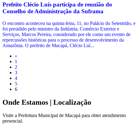
Prefeito Clécio Luís participa de reunião do
Conselho de Administração da Suframa
O encontro aconteceu na quinta-feira, 11, no Palácio do Setentrião, e
foi presidido pelo ministro da Indústria, Comércio Exterior e
Serviços, Marcos Pereira, considerado por ele como um evento de
repercussões históricas para o processo de desenvolvimento da
Amazônia. O prefeito de Macapá, Clécio Luí...
«
1
2
3
4
5
6
Onde Estamos
| Localização
Visite a Prefeitura Municipal de Macapá para obter atendimento
presencial.
Leaflet
|
©
OpenStreetMap
contributors
+