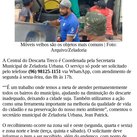
Móveis velhos são os objetos mais comuns | Foto:
Arquivo/Zeladoria
A Central do Descarta Treco é Coordenada pela Secretaria
Municipal de Zeladoria Urbana. O serviço só pode ser solicitado
pelo telefone
(96) 98125-1151
via WhatsApp, com atendimento de
segunda à sexta-feira, das 8h às 17h.
““É um trabalho onde temos a meta de atender permanentemente
todos os bairros do município, ajudando na diminuição do descarte
inadequado, deixando a cidade suja. Também utilizamos a ação
como uma ferramenta importante na melhoria da qualidade de vida
do cidadão e na preservação do nosso meio ambiente”, comentou o
secretário municipal de Zeladoria Urbana, Jean Patrick.
O recolhimento ocorre na zona sul e oeste (segunda, quarta e sexta)
e zona norte e leste (terça, quinta e sábado). O solicitante deve
informar o item a ser recolhido, além do endereço, com ponto de