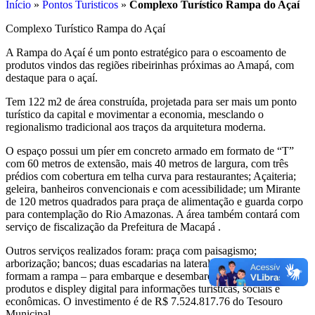
Início
»
Pontos Turisticos
»
Complexo Turístico Rampa do Açaí
Complexo Turístico Rampa do Açaí
A Rampa do Açaí é um ponto estratégico para o escoamento de
produtos vindos das regiões ribeirinhas próximas ao Amapá, com
destaque para o açaí.
Tem 122 m2 de área construída, projetada para ser mais um ponto
turístico da capital e movimentar a economia, mesclando o
regionalismo tradicional aos traços da arquitetura moderna.
O espaço possui um píer em concreto armado em formato de “T”
com 60 metros de extensão, mais 40 metros de largura, com três
prédios com cobertura em telha curva para restaurantes; Açaiteria;
geleira, banheiros convencionais e com acessibilidade; um Mirante
de 120 metros quadrados para praça de alimentação e guarda corpo
para contemplação do Rio Amazonas. A área também contará com
serviço de fiscalização da Prefeitura de Macapá .
Outros serviços realizados foram: praça com paisagismo;
arborização; bancos; duas escadarias na lateral da estrutura – que
formam a rampa – para embarque e desembarque de açaí e outros
produtos e displey digital para informações turísticas, sociais e
econômicas. O investimento é de R$ 7.524.817.76 do Tesouro
Municipal.