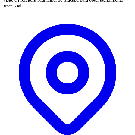
presencial.
Leaflet
|
©
OpenStreetMap
contributors
+
−