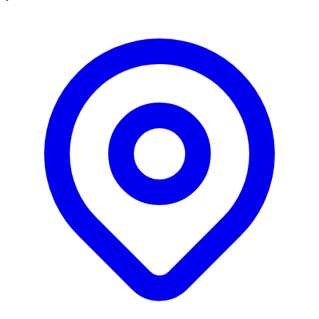
Leaflet
|
©
OpenStreetMap
contributors
+
−