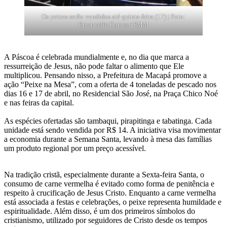
Os peixes serão vendidos até quinta-feira (17) | Foto:
Emanuelle Gomes / PMM
A Páscoa é celebrada mundialmente e, no dia que marca a
ressurreição de Jesus, não pode faltar o alimento que Ele
multiplicou. Pensando nisso, a Prefeitura de Macapá promove a
ação “Peixe na Mesa”, com a oferta de 4 toneladas de pescado nos
dias 16 e 17 de abril, no Residencial São José, na Praça Chico Noé
e nas feiras da capital.
As espécies ofertadas são tambaqui, pirapitinga e tabatinga. Cada
unidade está sendo vendida por R$ 14. A iniciativa visa movimentar
a economia durante a Semana Santa, levando à mesa das famílias
um produto regional por um preço acessível.
Na tradição cristã, especialmente durante a Sexta-feira Santa, o
consumo de carne vermelha é evitado como forma de penitência e
respeito à crucificação de Jesus Cristo. Enquanto a carne vermelha
está associada a festas e celebrações, o peixe representa humildade e
espiritualidade. Além disso, é um dos primeiros símbolos do
cristianismo, utilizado por seguidores de Cristo desde os tempos