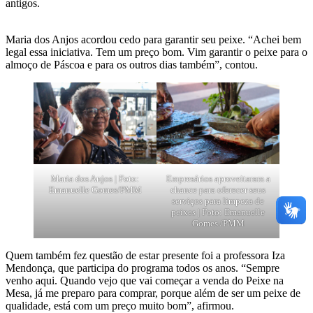
antigos.
Maria dos Anjos acordou cedo para garantir seu peixe. “Achei bem
legal essa iniciativa. Tem um preço bom. Vim garantir o peixe para o
almoço de Páscoa e para os outros dias também”, contou.
Maria dos Anjos | Foto:
Empresários aproveitaram a
Emanuelle Gomes/PMM
chance para oferecer seus
serviços para limpeza de
peixes | Foto: Emanuelle
Gomes /PMM
Quem também fez questão de estar presente foi a professora Iza
Mendonça, que participa do programa todos os anos. “Sempre
venho aqui. Quando vejo que vai começar a venda do Peixe na
Mesa, já me preparo para comprar, porque além de ser um peixe de
qualidade, está com um preço muito bom”, afirmou.