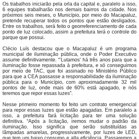
Os trabalhos iniciarão pela orla da capital e, paralelo a isso,
6 equipes trabalharão nos demais bairros da cidade. Nos
próximos seis meses, o Município, por meio do Macapaluz,
pretende recuperar todos os pontos que estão desligados.
Entre os trabalhos, será feito o georreferenciamento de cada
ponto de luz colocado, assim a prefeitura terá o controle do
parque que possui.
Clécio Luís destacou que o Macapaluz é um programa
municipal de iluminação pública, onde o Poder Executivo
assume definitivamente. “‘Lutamos’ há três anos para que a
iluminação fosse repassada à prefeitura, e só conseguimos
por meio de TAC, que foi assinado no Ministério Público
para que a CEA passasse a responsabilidade da iluminação
pública para o Município, com aproximadamente 32 mil
pontos de luz, onde mais de 60% está apagado, e nós
teremos que repor essas luzes”.
Nesse primeiro momento foi feito um contrato emergencial
para repor essas luzes que estão apagadas. Em paralelo a
isso, a prefeitura fará licitação para ter uma solução
definitiva. “Após a licitação, iremos mudar o padrão da
iluminação. Isso significa que serão substituídas as
lâmpadas amarelas, progressivamente, por luzes de LED,
que tem um baixo consumo e alta eficiência. Passaremos a