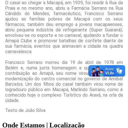
O casal ao chegar a Macapá, em 1939, foi residir à Rua da
Praia e no mesmo ano, abriu a Farmácia Serrano na Rua
Cândido do Mendes; farmacêutico, Francisco Serrano
ajudou as famílias pobres de Macapá com os seus
fármacos; também deu emprego a jovens macapaenses,
abriu pequena indústria de refrigerante (Super Guaraná);
envolveu-se no esporte e no carnaval, ajudando a fundar o
Amapá Clube e promover batalhas de confete diante de
sua farmácia, eventos que animavam a cidade na quadra
carnavalesca.
Francisco Serrano morreu dia 19 de abril de 1978 em
Belém e, numa justa homenagem a quem dera grande
contribuição ao Amapá, seu nome virou alameda com a
modernização do centro comercial no governo de Annibal
Barcelos. Um dos filhos do casal também virou nome de
logradouro público em Macapá, Marlindo Serrano, como é
conhecido hoje o complexo Turístico do Araxá, na orla da
cidade.
Texto de João Silva
Onde Estamos
| Localização