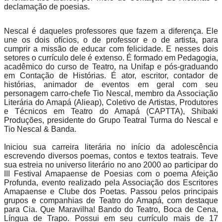
declamação de poesias.
Nescal é daqueles professores que fazem a diferença. Ele
une os dois ofícios, o de professor e o de artista, para
cumprir a missão de educar com felicidade. E nesses dois
setores o currículo dele é extenso. É formado em Pedagogia,
acadêmico do curso de Teatro, na Unifap e pós-graduando
em Contação de Histórias. É ator, escritor, contador de
histórias, animador de eventos em geral com seu
personagem carro-chefe Tio Nescal, membro da Associação
Literária do Amapá (Alieap), Coletivo de Artistas, Produtores
e Técnicos em Teatro do Amapá (CAPTTA), Shibaki
Produções, presidente do Grupo Teatral Turma do Nescal e
Tio Nescal & Banda.
Iniciou sua carreira literária no início da adolescência
escrevendo diversos poemas, contos e textos teatrais. Teve
sua estreia no universo literário no ano 2000 ao participar do
III Festival Amapaense de Poesias com o poema Afeição
Profunda, evento realizado pela Associação dos Escritores
Amapaense e Clube dos Poetas. Passou pelos principais
grupos e companhias de Teatro do Amapá, com destaque
para Cia. Que Maravilha! Bando do Teatro, Boca de Cena,
Língua de Trapo. Possui em seu currículo mais de 17