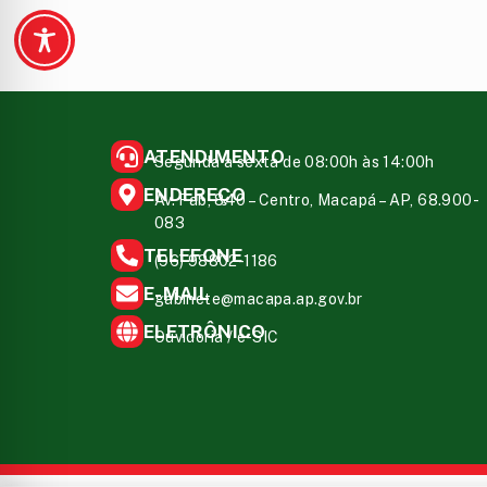
ATENDIMENTO
Segunda a sexta de 08:00h às 14:00h
ENDEREÇO
Av. Fab, 840 – Centro, Macapá – AP, 68.900-
083
TELEFONE
(96) 98802-1186
E-MAIL
gabinete@macapa.ap.gov.br
ELETRÔNICO
Ouvidoria
/
e-SIC