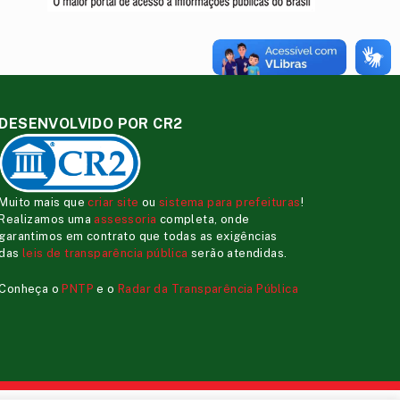
DESENVOLVIDO POR CR2
Muito mais que
criar site
ou
sistema para prefeituras
!
Realizamos uma
assessoria
completa, onde
garantimos em contrato que todas as exigências
das
leis de transparência pública
serão atendidas.
Conheça o
PNTP
e o
Radar da Transparência Pública