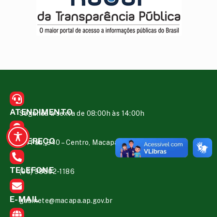
ATENDIMENTO
Segunda a sexta de 08:00h às 14:00h
ENDEREÇO
Av. Fab, 840 – Centro, Macapá – AP, 68.900-083
TELEFONE
(96) 98802-1186
E-MAIL
gabinete@macapa.ap.gov.br