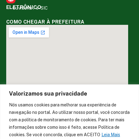
ELETRÔNICO
Ouvidoria
/
e-SIC
COMO CHEGAR À PREFEITURA
Valorizamos sua privacidade
Nós usamos cookies para melhorar sua experiência de
DESENVOLVIDO POR CR2
navegação no portal. Ao utilizar nosso portal, você concorda
com a política de monitoramento de cookies. Para ter mais
informações sobre como isso é feito, acesse Política de
Muito mais que
criar site
ou
sistema para prefeituras
!
cookies. Se você concorda, clique em ACEITO
Leia Mais
Realizamos uma
assessoria
completa, onde garantimos em