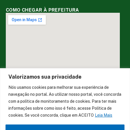
COMO CHEGAR À PREFEITURA
Valorizamos sua privacidade
Nós usamos cookies para melhorar sua experiência de
DESENVOLVIDO POR CR2
navegação no portal. Ao utilizar nosso portal, você concorda
com a política de monitoramento de cookies. Para ter mais
informações sobre como isso é feito, acesse Política de
Muito mais que
criar site
ou
sistema para prefeituras
!
cookies. Se você concorda, clique em ACEITO
Leia Mais
Realizamos uma
assessoria
completa, onde garantimos em
contrato que todas as exigências das
leis de transparência
pública
serão atendidas.