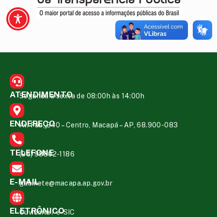
ATENDIMENTO
Segunda a sexta de 08:00h às 14:00h
ENDEREÇO
Av. Fab, 840 – Centro, Macapá – AP, 68.900-083
TELEFONE
(96) 98802-1186
E-MAIL
gabinete@macapa.ap.gov.br
ELETRÔNICO
Ouvidoria
/
e-SIC