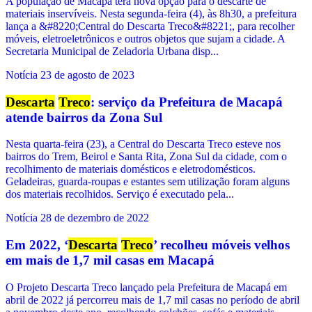
A população de Macapá terá nova opção para o descarte de
materiais inservíveis. Nesta segunda-feira (4), às 8h30, a prefeitura
lança a &#8220;Central do Descarta Treco&#8221;, para recolher
móveis, eletroeletrônicos e outros objetos que sujam a cidade. A
Secretaria Municipal de Zeladoria Urbana disp...
Notícia
23 de agosto de 2023
Descarta
Treco
: serviço da Prefeitura de Macapá
atende bairros da Zona Sul
Nesta quarta-feira (23), a Central do Descarta Treco esteve nos
bairros do Trem, Beirol e Santa Rita, Zona Sul da cidade, com o
recolhimento de materiais domésticos e eletrodomésticos.
Geladeiras, guarda-roupas e estantes sem utilização foram alguns
dos materiais recolhidos. Serviço é executado pela...
Notícia
28 de dezembro de 2022
Em 2022, ‘
Descarta
Treco
’ recolheu móveis velhos
em mais de 1,7 mil casas em Macapá
O Projeto Descarta Treco lançado pela Prefeitura de Macapá em
abril de 2022 já percorreu mais de 1,7 mil casas no período de abril